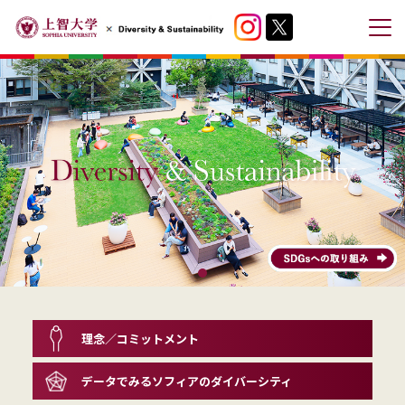
メ
ニ
ュ
ー
を
開
閉
す
る
理念／コミットメント
データでみる
ソフィアのダイバーシティ