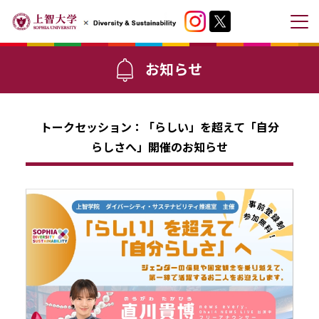
メ
ニ
お知らせ
ュ
ー
を
トークセッション：「らしい」を超えて「自分
開
閉
らしさへ」開催のお知らせ
す
る